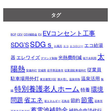
タグ
EVコンセント工事
BCP
CEV
CEV補助金
EV
SDGｓ
SDG’S
エコ給湯
お風呂
エコ
エコロジー
太
器
エレワイズ
光熱費削減
デマンド制御
地下水利用
陽熱
従業員
安価外灯
宮城県
岩手県花巻市
従業員駐車場外灯
駐車場用外灯
温泉活用
東京都荒川区
沸き増し
温泉排熱
無
特別養護老人ホーム
環境
特養
線
問題
省エネ
節電
節約
省エネルギー
石鳥谷
花巻市
蓄電池補助金
補助金申請代行