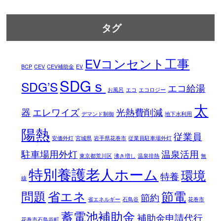
タグ
EVコンセント工事
BCP
CEV
CEV補助金
EV
SDGｓ
SDG’S
エコ給湯
お風呂
エコ
エコロジー
太
器
エレワイズ
光熱費削減
デマンド制御
地下水利用
陽熱
従業員
安価外灯
宮城県
岩手県花巻市
従業員駐車場外灯
駐車場用外灯
温泉活用
東京都荒川区
沸き増し
温泉排熱
無
特別養護老人ホーム
環境
特養
線
問題
省エネ
節電
節約
省エネルギー
石鳥谷
花巻市
蓄電池補助金
補助金申請代行
花巻市石鳥谷町