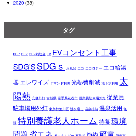
2020
(38)
タグ
EVコンセント工事
BCP
CEV
CEV補助金
EV
SDGｓ
SDG’S
エコ給湯
お風呂
エコ
エコロジー
太
器
エレワイズ
光熱費削減
デマンド制御
地下水利用
陽熱
従業員
安価外灯
宮城県
岩手県花巻市
従業員駐車場外灯
駐車場用外灯
温泉活用
東京都荒川区
沸き増し
温泉排熱
無
特別養護老人ホーム
環境
特養
線
問題
省エネ
節電
節約
省エネルギー
石鳥谷
花巻市