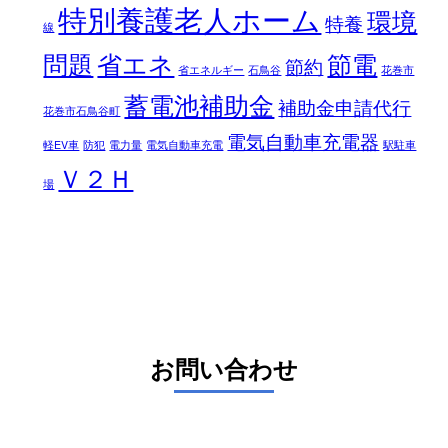
特別養護老人ホーム
環境
特養
線
問題
省エネ
節電
節約
省エネルギー
石鳥谷
花巻市
蓄電池補助金
補助金申請代行
花巻市石鳥谷町
電気自動車充電器
軽EV車
防犯
電力量
電気自動車充電
駅駐車
Ｖ２Ｈ
場
お問い合わせ