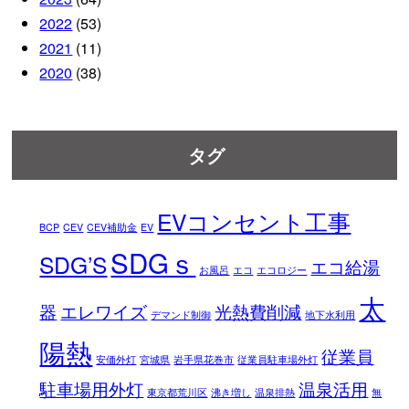
2022
(53)
2021
(11)
2020
(38)
タグ
EVコンセント工事
BCP
CEV
CEV補助金
EV
SDGｓ
SDG’S
エコ給湯
お風呂
エコ
エコロジー
太
器
エレワイズ
光熱費削減
デマンド制御
地下水利用
陽熱
従業員
安価外灯
宮城県
岩手県花巻市
従業員駐車場外灯
駐車場用外灯
温泉活用
東京都荒川区
沸き増し
温泉排熱
無