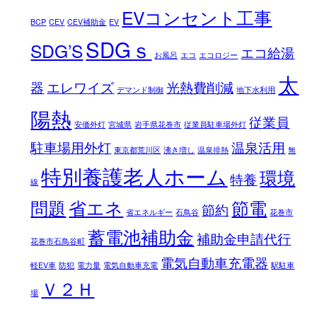
EVコンセント工事
BCP
CEV
CEV補助金
EV
SDGｓ
SDG’S
エコ給湯
お風呂
エコ
エコロジー
太
器
エレワイズ
光熱費削減
デマンド制御
地下水利用
陽熱
従業員
安価外灯
宮城県
岩手県花巻市
従業員駐車場外灯
駐車場用外灯
温泉活用
東京都荒川区
沸き増し
温泉排熱
無
特別養護老人ホーム
環境
特養
線
問題
省エネ
節電
節約
省エネルギー
石鳥谷
花巻市
蓄電池補助金
補助金申請代行
花巻市石鳥谷町
電気自動車充電器
軽EV車
防犯
電力量
電気自動車充電
駅駐車
Ｖ２Ｈ
場