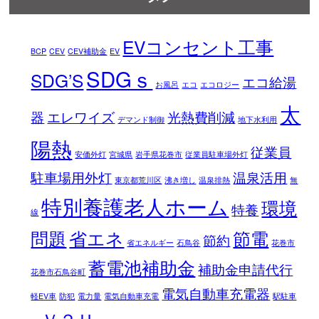
EVコンセント工事
BCP
CEV
CEV補助金
EV
SDGｓ
SDG’S
エコ給湯
お風呂
エコ
エコロジー
太
器
エレワイズ
光熱費削減
デマンド制御
地下水利用
陽熱
従業員
安価外灯
宮城県
岩手県花巻市
従業員駐車場外灯
駐車場用外灯
温泉活用
東京都荒川区
沸き増し
温泉排熱
無
特別養護老人ホーム
環境
特養
線
問題
省エネ
節電
節約
省エネルギー
石鳥谷
花巻市
蓄電池補助金
補助金申請代行
花巻市石鳥谷町
電気自動車充電器
軽EV車
防犯
電力量
電気自動車充電
駅駐車