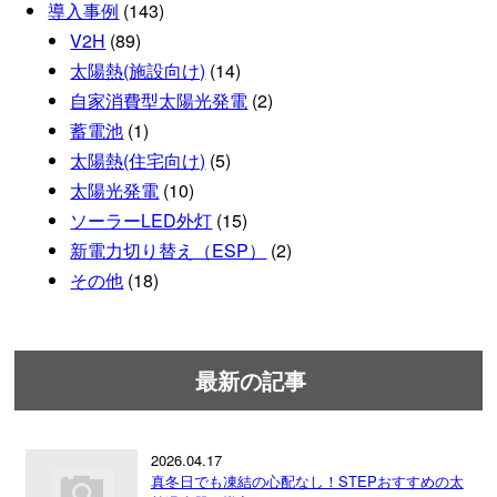
導入事例
(143)
V2H
(89)
太陽熱(施設向け)
(14)
自家消費型太陽光発電
(2)
蓄電池
(1)
太陽熱(住宅向け)
(5)
太陽光発電
(10)
ソーラーLED外灯
(15)
新電力切り替え（ESP）
(2)
その他
(18)
最新の記事
2026.04.17
真冬日でも凍結の心配なし！STEPおすすめの太