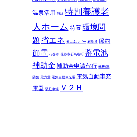
特別養護老
温泉活用
無線
人ホーム
環境問
特養
題
省エネ
節約
省エネルギー
石鳥谷
節電
蓄電池
花巻市
花巻市石鳥谷町
補助金
補助金申請代行
軽EV車
電気自動車充
防犯
電力量
電気自動車充電
Ｖ２Ｈ
電器
駅駐車場