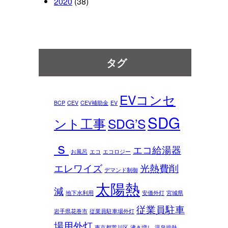
2020
(38)
タグ
EVコンセ
BCP
CEV
CEV補助金
EV
SDG
ント工事
SDG’S
ｓ
エコ給湯器
お風呂
エコ
エコロジー
エレワイズ
光熱費削
デマンド制御
太陽熱
減
地下水利用
安価外灯
宮城県
従業員駐車
岩手県花巻市
従業員駐車場外灯
場用外灯
東京都荒川区
沸き増し
温泉排熱