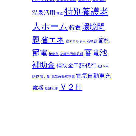
特別養護老
温泉活用
無線
人ホーム
環境問
特養
題
省エネ
節約
省エネルギー
石鳥谷
節電
蓄電池
花巻市
花巻市石鳥谷町
補助金
補助金申請代行
軽EV車
電気自動車充
防犯
電力量
電気自動車充電
Ｖ２Ｈ
電器
駅駐車場