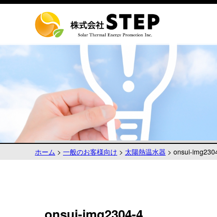
ホーム
>
一般のお客様向け
>
太陽熱温水器
>
onsui-img230
onsui-img2304-4