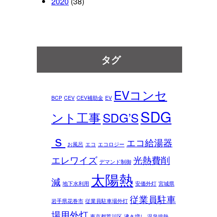
2020
(38)
タグ
EVコンセ
BCP
CEV
CEV補助金
EV
SDG
ント工事
SDG’S
ｓ
エコ給湯器
お風呂
エコ
エコロジー
エレワイズ
光熱費削
デマンド制御
太陽熱
減
地下水利用
安価外灯
宮城県
従業員駐車
岩手県花巻市
従業員駐車場外灯
場用外灯
東京都荒川区
沸き増し
温泉排熱