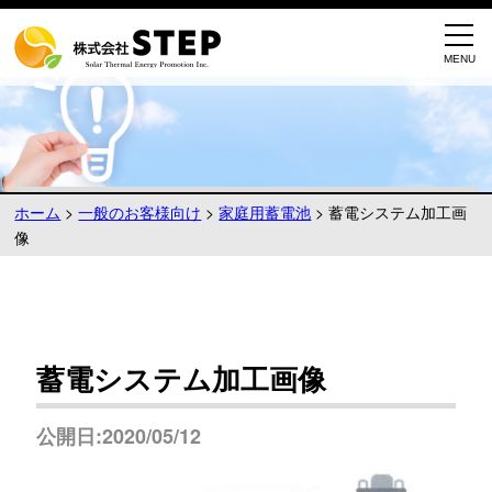
ホーム
>
一般のお客様向け
>
家庭用蓄電池
>
蓄電システム加工画
像
蓄電システム加工画像
公開日:2020/05/12