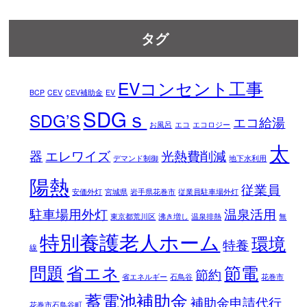
タグ
EVコンセント工事
BCP
CEV
CEV補助金
EV
SDGｓ
SDG’S
エコ給湯
お風呂
エコ
エコロジー
太
器
エレワイズ
光熱費削減
デマンド制御
地下水利用
陽熱
従業員
安価外灯
宮城県
岩手県花巻市
従業員駐車場外灯
駐車場用外灯
温泉活用
東京都荒川区
沸き増し
温泉排熱
無
特別養護老人ホーム
環境
特養
線
問題
省エネ
節電
節約
省エネルギー
石鳥谷
花巻市
蓄電池補助金
補助金申請代行
花巻市石鳥谷町