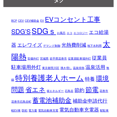
EVコンセント工事
BCP
CEV
CEV補助金
EV
SDGｓ
SDG’S
エコ給湯
お風呂
エコ
エコロジー
太
器
エレワイズ
光熱費削減
デマンド制御
地下水利用
陽熱
従業員
安価外灯
宮城県
岩手県花巻市
従業員駐車場外灯
駐車場用外灯
温泉活用
東京都荒川区
沸き増し
温泉排熱
無
特別養護老人ホーム
環境
特養
線
問題
省エネ
節電
節約
省エネルギー
石鳥谷
花巻市
蓄電池補助金
補助金申請代行
花巻市石鳥谷町
電気自動車充電器
軽EV車
防犯
電力量
電気自動車充電
駅駐車