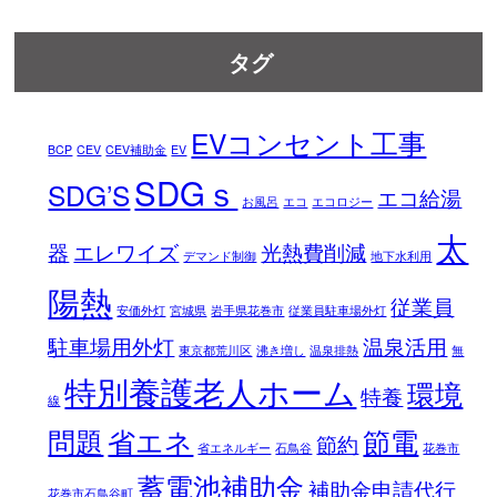
タグ
EVコンセント工事
BCP
CEV
CEV補助金
EV
SDGｓ
SDG’S
エコ給湯
お風呂
エコ
エコロジー
太
器
エレワイズ
光熱費削減
デマンド制御
地下水利用
陽熱
従業員
安価外灯
宮城県
岩手県花巻市
従業員駐車場外灯
駐車場用外灯
温泉活用
東京都荒川区
沸き増し
温泉排熱
無
特別養護老人ホーム
環境
特養
線
問題
省エネ
節電
節約
省エネルギー
石鳥谷
花巻市
蓄電池補助金
補助金申請代行
花巻市石鳥谷町