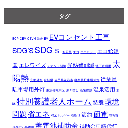
タグ
EVコンセント工事
BCP
CEV
CEV補助金
EV
SDGｓ
SDG’S
エコ給湯
お風呂
エコ
エコロジー
太
器
エレワイズ
光熱費削減
デマンド制御
地下水利用
陽熱
従業員
安価外灯
宮城県
岩手県花巻市
従業員駐車場外灯
駐車場用外灯
温泉活用
東京都荒川区
沸き増し
温泉排熱
無
特別養護老人ホーム
環境
特養
線
問題
省エネ
節電
節約
省エネルギー
石鳥谷
花巻市
蓄電池補助金
補助金申請代行
花巻市石鳥谷町