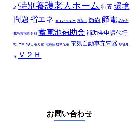
特別養護老人ホーム
環境
特養
線
問題
省エネ
節電
節約
省エネルギー
石鳥谷
花巻市
蓄電池補助金
補助金申請代行
花巻市石鳥谷町
電気自動車充電器
軽EV車
防犯
電力量
電気自動車充電
駅駐車
Ｖ２Ｈ
場
お問い合わせ