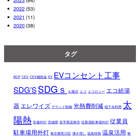
2023
(64)
2022
(53)
2021
(11)
2020
(38)
タグ
EVコンセント工事
BCP
CEV
CEV補助金
EV
SDGｓ
SDG’S
エコ給湯
お風呂
エコ
エコロジー
太
器
エレワイズ
光熱費削減
デマンド制御
地下水利用
陽熱
従業員
安価外灯
宮城県
岩手県花巻市
従業員駐車場外灯
駐車場用外灯
温泉活用
東京都荒川区
沸き増し
温泉排熱
無