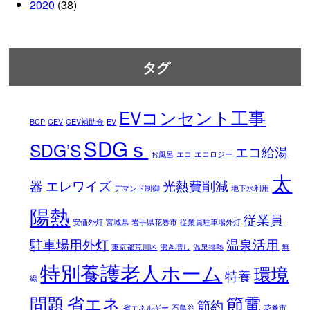
2020
(38)
タグ
EVコンセント工事
BCP
CEV
CEV補助金
EV
SDGｓ
SDG’S
エコ給湯
お風呂
エコ
エコロジー
太
器
エレワイズ
光熱費削減
デマンド制御
地下水利用
陽熱
従業員
安価外灯
宮城県
岩手県花巻市
従業員駐車場外灯
駐車場用外灯
温泉活用
東京都荒川区
沸き増し
温泉排熱
無
特別養護老人ホーム
環境
特養
線
問題
省エネ
節電
節約
省エネルギー
石鳥谷
花巻市