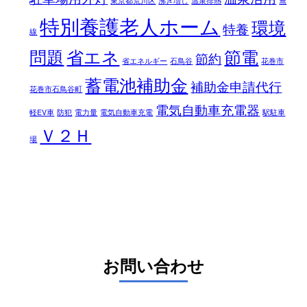
東京都荒川区
沸き増し
温泉排熱
無
特別養護老人ホーム
環境
特養
線
問題
省エネ
節電
節約
省エネルギー
石鳥谷
花巻市
蓄電池補助金
補助金申請代行
花巻市石鳥谷町
電気自動車充電器
軽EV車
防犯
電力量
電気自動車充電
駅駐車
Ｖ２Ｈ
場
お問い合わせ