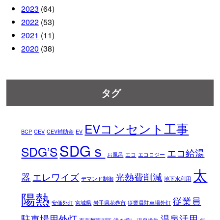
2023
(64)
2022
(53)
2021
(11)
2020
(38)
タグ
EVコンセント工事
BCP
CEV
CEV補助金
EV
SDGｓ
SDG’S
エコ給湯
お風呂
エコ
エコロジー
太
器
エレワイズ
光熱費削減
デマンド制御
地下水利用
陽熱
従業員
安価外灯
宮城県
岩手県花巻市
従業員駐車場外灯
駐車場用外灯
温泉活用