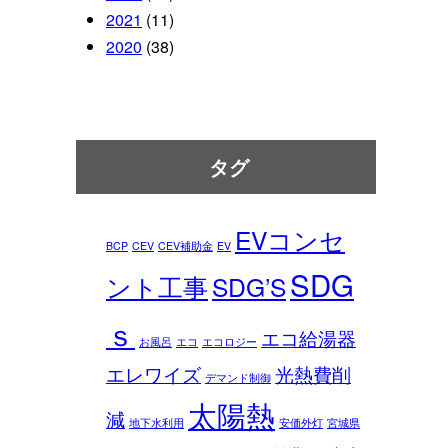
2021
(11)
2020
(38)
タグ
EVコンセ
BCP
CEV
CEV補助金
EV
SDG
ント工事
SDG’S
ｓ
エコ給湯器
お風呂
エコ
エコロジー
エレワイズ
光熱費削
デマンド制御
太陽熱
減
地下水利用
安価外灯
宮城県