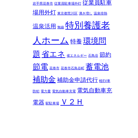
従業員駐車
岩手県花巻市
従業員駐車場外灯
場用外灯
東京都荒川区
沸き増し
温泉排熱
特別養護老
温泉活用
無線
人ホーム
環境問
特養
題
省エネ
節約
省エネルギー
石鳥谷
節電
蓄電池
花巻市
花巻市石鳥谷町
補助金
補助金申請代行
軽EV車
電気自動車充
防犯
電力量
電気自動車充電
Ｖ２Ｈ
電器
駅駐車場