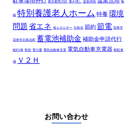
駐車場用外灯
温泉活用
東京都荒川区
沸き増し
温泉排熱
無
特別養護老人ホーム
環境
特養
線
問題
省エネ
節電
節約
省エネルギー
石鳥谷
花巻市
蓄電池補助金
補助金申請代行
花巻市石鳥谷町
電気自動車充電器
軽EV車
防犯
電力量
電気自動車充電
駅駐車
Ｖ２Ｈ
場
お問い合わせ