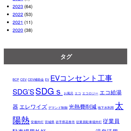
2023
(64)
2022
(53)
2021
(11)
2020
(38)
タグ
EVコンセント工事
BCP
CEV
CEV補助金
EV
SDGｓ
SDG’S
エコ給湯
お風呂
エコ
エコロジー
太
器
エレワイズ
光熱費削減
デマンド制御
地下水利用
陽熱
従業員
安価外灯
宮城県
岩手県花巻市
従業員駐車場外灯