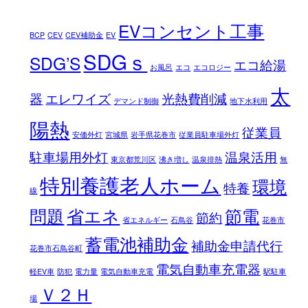
EVコンセント工事
BCP
CEV
CEV補助金
EV
SDGｓ
SDG’S
エコ給湯
お風呂
エコ
エコロジー
太
器
エレワイズ
光熱費削減
デマンド制御
地下水利用
陽熱
従業員
安価外灯
宮城県
岩手県花巻市
従業員駐車場外灯
駐車場用外灯
温泉活用
東京都荒川区
沸き増し
温泉排熱
無
特別養護老人ホーム
環境
特養
線
問題
省エネ
節電
節約
省エネルギー
石鳥谷
花巻市
蓄電池補助金
補助金申請代行
花巻市石鳥谷町
電気自動車充電器
軽EV車
防犯
電力量
電気自動車充電
駅駐車
Ｖ２Ｈ
場