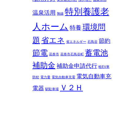
特別養護老
温泉活用
無線
人ホーム
環境問
特養
題
省エネ
節約
省エネルギー
石鳥谷
節電
蓄電池
花巻市
花巻市石鳥谷町
補助金
補助金申請代行
軽EV車
電気自動車充
防犯
電力量
電気自動車充電
Ｖ２Ｈ
電器
駅駐車場