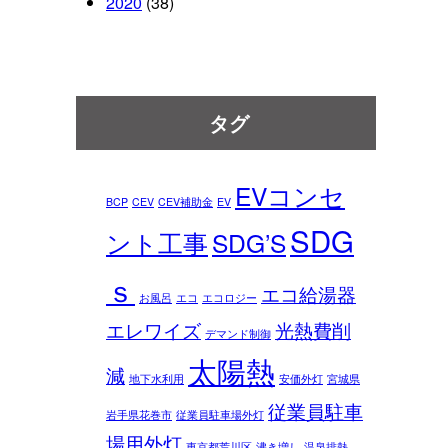
2020
(38)
タグ
EVコンセ
BCP
CEV
CEV補助金
EV
SDG
ント工事
SDG’S
ｓ
エコ給湯器
お風呂
エコ
エコロジー
エレワイズ
光熱費削
デマンド制御
太陽熱
減
地下水利用
安価外灯
宮城県
従業員駐車
岩手県花巻市
従業員駐車場外灯
場用外灯
東京都荒川区
沸き増し
温泉排熱