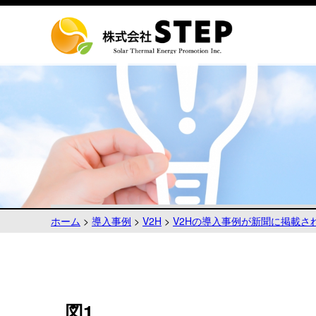
ホーム
>
導入事例
>
V2H
>
V2Hの導入事例が新聞に掲載さ
図1