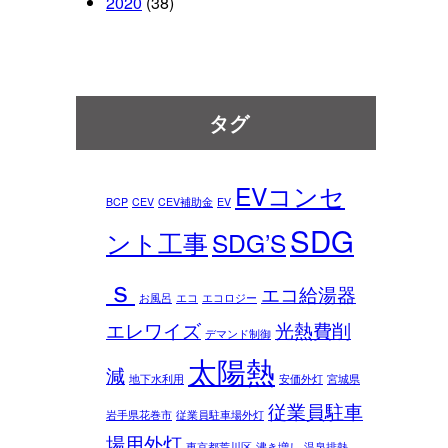
2020
(38)
タグ
EVコンセ
BCP
CEV
CEV補助金
EV
SDG
ント工事
SDG’S
ｓ
エコ給湯器
お風呂
エコ
エコロジー
エレワイズ
光熱費削
デマンド制御
太陽熱
減
地下水利用
安価外灯
宮城県
従業員駐車
岩手県花巻市
従業員駐車場外灯
場用外灯
東京都荒川区
沸き増し
温泉排熱