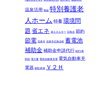
特別養護老
温泉活用
無線
人ホーム
環境問
特養
題
省エネ
節約
省エネルギー
石鳥谷
節電
蓄電池
花巻市
花巻市石鳥谷町
補助金
補助金申請代行
軽EV車
電気自動車充
防犯
電力量
電気自動車充電
Ｖ２Ｈ
電器
駅駐車場