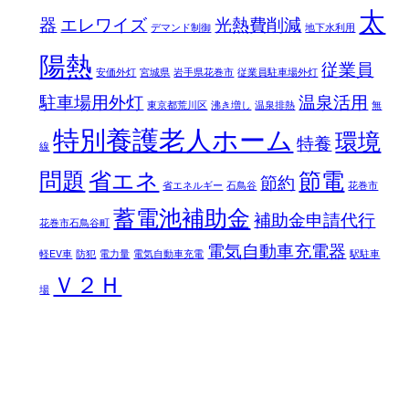
太
器
エレワイズ
光熱費削減
デマンド制御
地下水利用
陽熱
従業員
安価外灯
宮城県
岩手県花巻市
従業員駐車場外灯
駐車場用外灯
温泉活用
東京都荒川区
沸き増し
温泉排熱
無
特別養護老人ホーム
環境
特養
線
問題
省エネ
節電
節約
省エネルギー
石鳥谷
花巻市
蓄電池補助金
補助金申請代行
花巻市石鳥谷町
電気自動車充電器
軽EV車
防犯
電力量
電気自動車充電
駅駐車
Ｖ２Ｈ
場