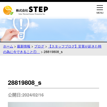
ホーム
>
最新情報
>
ブログ
>
【スタッフブログ】災害が起きた時
の為に今できること①
>
28819808_s
28819808_s
公開日:2024/02/16