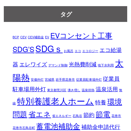
タグ
EVコンセント工事
BCP
CEV
CEV補助金
EV
SDGｓ
SDG’S
エコ給湯
お風呂
エコ
エコロジー
太
器
エレワイズ
光熱費削減
デマンド制御
地下水利用
陽熱
従業員
安価外灯
宮城県
岩手県花巻市
従業員駐車場外灯
駐車場用外灯
温泉活用
東京都荒川区
沸き増し
温泉排熱
無
特別養護老人ホーム
環境
特養
線
問題
省エネ
節電
節約
省エネルギー
石鳥谷
花巻市
蓄電池補助金
補助金申請代行
花巻市石鳥谷町